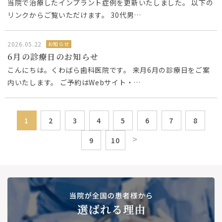
当院で治療したインプラント症例を更新いたしました。 以下の
リンクからご覧いただけます。 30代男…
2026.05.22
お知らせ
6月の診療日のお知らせ
こんにちは。くわばら歯科医院です。 来月6月の診療日をご案
内いたします。 ご予約はWebサイト・…
1
2
3
4
5
6
7
8
>
9
10