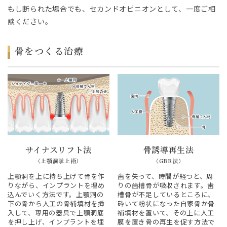
もし断られた場合でも、セカンドオピニオンとして、一度ご相
談ください。
骨をつくる治療
サイナスリフト法
骨誘導再生法
（上顎洞挙上術）
（GBR法）
上顎洞を上に持ち上げて骨を作
歯を失って、時間が経つと、周
りながら、インプラントを埋め
りの歯槽骨が吸収されます。歯
込んでいく方法です。上顎洞の
槽骨が不足しているところに、
下の骨から人工の骨補填材を挿
砕いて粉状になった自家骨か骨
入して、専用の器具で上顎洞底
補填材を置いて、その上に人工
を押し上げ、インプラントを埋
膜を置き骨の再生を促す方法で